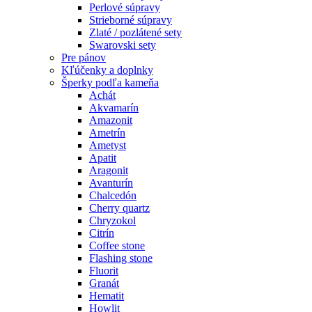
Perlové súpravy
Strieborné súpravy
Zlaté / pozlátené sety
Swarovski sety
Pre pánov
Kľúčenky a doplnky
Šperky podľa kameňa
Achát
Akvamarín
Amazonit
Ametrín
Ametyst
Apatit
Aragonit
Avanturín
Chalcedón
Cherry quartz
Chryzokol
Citrín
Coffee stone
Flashing stone
Fluorit
Granát
Hematit
Howlit