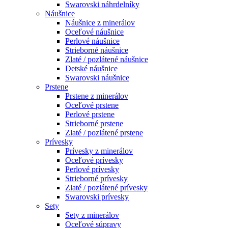
Swarovski náhrdelníky
Náušnice
Náušnice z minerálov
Oceľové náušnice
Perlové náušnice
Strieborné náušnice
Zlaté / pozlátené náušnice
Detské náušnice
Swarovski náušnice
Prstene
Prstene z minerálov
Oceľové prstene
Perlové prstene
Strieborné prstene
Zlaté / pozlátené prstene
Prívesky
Prívesky z minerálov
Oceľové prívesky
Perlové prívesky
Strieborné prívesky
Zlaté / pozlátené prívesky
Swarovski prívesky
Sety
Sety z minerálov
Oceľové súpravy