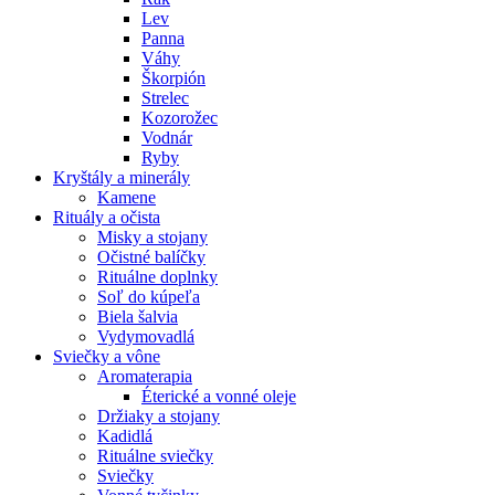
Lev
Panna
Váhy
Škorpión
Strelec
Kozorožec
Vodnár
Ryby
Kryštály a minerály
Kamene
Rituály a očista
Misky a stojany
Očistné balíčky
Rituálne doplnky
Soľ do kúpeľa
Biela šalvia
Vydymovadlá
Sviečky a vône
Aromaterapia
Éterické a vonné oleje
Držiaky a stojany
Kadidlá
Rituálne sviečky
Sviečky