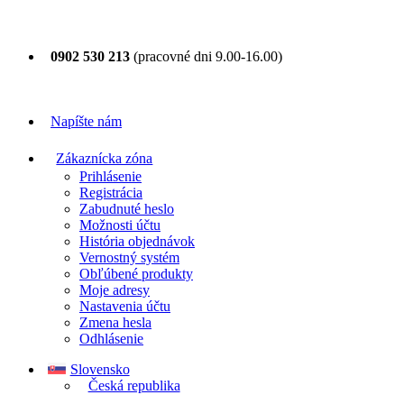
0902 530 213
(pracovné dni 9.00-16.00)
Napíšte nám
Zákaznícka zóna
Prihlásenie
Registrácia
Zabudnuté heslo
Možnosti účtu
História objednávok
Vernostný systém
Obľúbené produkty
Moje adresy
Nastavenia účtu
Zmena hesla
Odhlásenie
Slovensko
Česká republika