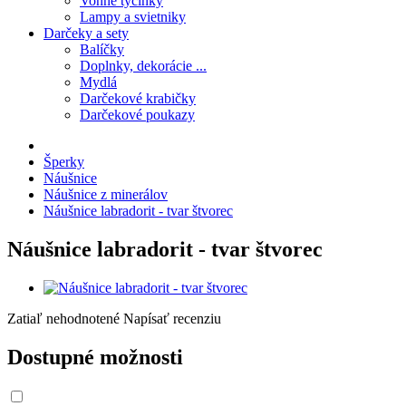
Vonné tyčinky
Lampy a svietniky
Darčeky a sety
Balíčky
Doplnky, dekorácie ...
Mydlá
Darčekové krabičky
Darčekové poukazy
Šperky
Náušnice
Náušnice z minerálov
Náušnice labradorit - tvar štvorec
Náušnice labradorit - tvar štvorec
Zatiaľ nehodnotené
Napísať recenziu
Dostupné možnosti