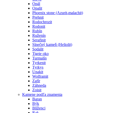
Opál
Opalit
Phoenix stone (Azurit-malachit)
Prehnit
Rodochrozit
Rodonit
Rubín
Ruženín
Serafinit
Slnečný kameň (Heliolit)
Sodalit
Tigrie oko
Turmalín
Tyrkenit
Tyrkys
Unakit
Wolframit
Zafír
Záhneda
Zoisit
Kamene podľa znamenia
Baran
Býk
Blíženci
Rak