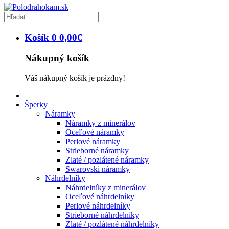
Košík
0
0
,
00
€
Nákupný košík
Váš nákupný košík je prázdny!
Šperky
Náramky
Náramky z minerálov
Oceľové náramky
Perlové náramky
Strieborné náramky
Zlaté / pozlátené náramky
Swarovski náramky
Náhrdelníky
Náhrdelníky z minerálov
Oceľové náhrdelníky
Perlové náhrdelníky
Strieborné náhrdelníky
Zlaté / pozlátené náhrdelníky