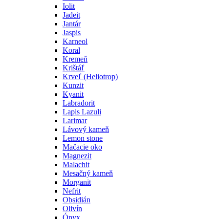
Iolit
Jadeit
Jantár
Jaspis
Karneol
Koral
Kremeň
Krištáľ
Krveľ (Heliotrop)
Kunzit
Kyanit
Labradorit
Lapis Lazuli
Larimar
Lávový kameň
Lemon stone
Mačacie oko
Magnezit
Malachit
Mesačný kameň
Morganit
Nefrit
Obsidián
Olivín
Ónyx