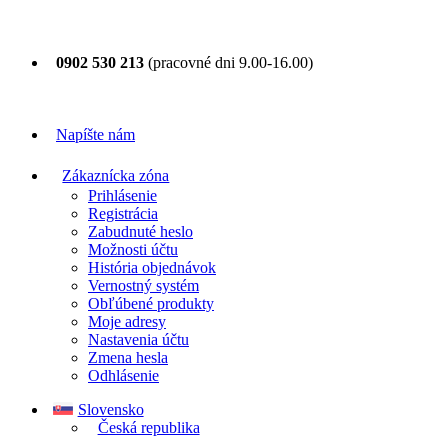
0902 530 213
(pracovné dni 9.00-16.00)
Napíšte nám
Zákaznícka zóna
Prihlásenie
Registrácia
Zabudnuté heslo
Možnosti účtu
História objednávok
Vernostný systém
Obľúbené produkty
Moje adresy
Nastavenia účtu
Zmena hesla
Odhlásenie
Slovensko
Česká republika