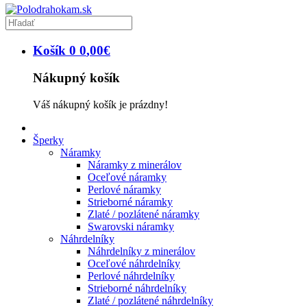
Košík
0
0
,
00
€
Nákupný košík
Váš nákupný košík je prázdny!
Šperky
Náramky
Náramky z minerálov
Oceľové náramky
Perlové náramky
Strieborné náramky
Zlaté / pozlátené náramky
Swarovski náramky
Náhrdelníky
Náhrdelníky z minerálov
Oceľové náhrdelníky
Perlové náhrdelníky
Strieborné náhrdelníky
Zlaté / pozlátené náhrdelníky