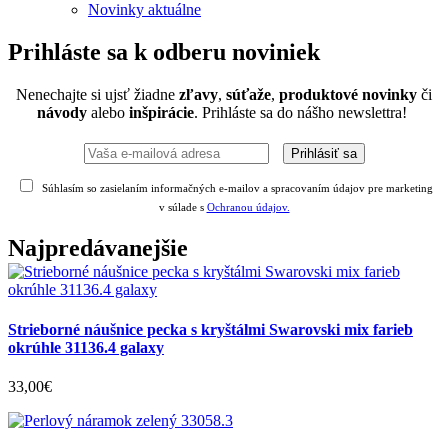
Novinky aktuálne
Prihláste sa k odberu noviniek
Nenechajte si ujsť žiadne
zľavy
,
súťaže
,
produktové novinky
či
návody
alebo
inšpirácie
. Prihláste sa do nášho newslettra!
Súhlasím so zasielaním informačných e-mailov a spracovaním údajov pre marketing
v súlade s
Ochranou údajov.
Najpredávanejšie
Strieborné náušnice pecka s kryštálmi Swarovski mix farieb
okrúhle 31136.4 galaxy
33
,
00
€