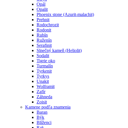
Opál
Opalit
Phoenix stone (Azurit-malachit)
Prehnit
Rodochrozit
Rodonit
Rubín
Ruženín
Serafinit
Slnečný kameň (Heliolit)
Sodalit
Tigrie oko
Turmalín
Tyrkenit
Tyrkys
Unakit
Wolframit
Zafír
Záhneda
Zoisit
Kamene podľa znamenia
Baran
Býk
Blíženci
Rak