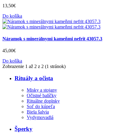
13
,
50
€
Do košíka
Náramok s minerálnymi kameňmi nefrit 43057.3
45
,
00
€
Do košíka
Zobrazenie 1 až 2 z 2 (1 stránok)
Rituály a očista
Misky a stojany
Očistné balíčky
Rituálne doplnky
Soľ do kúpeľa
Biela šalvia
Vydymovadlá
Šperky