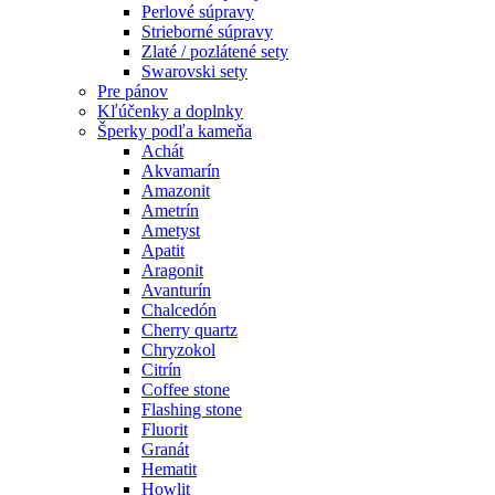
Perlové súpravy
Strieborné súpravy
Zlaté / pozlátené sety
Swarovski sety
Pre pánov
Kľúčenky a doplnky
Šperky podľa kameňa
Achát
Akvamarín
Amazonit
Ametrín
Ametyst
Apatit
Aragonit
Avanturín
Chalcedón
Cherry quartz
Chryzokol
Citrín
Coffee stone
Flashing stone
Fluorit
Granát
Hematit
Howlit