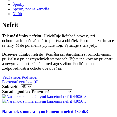
Šperky
Šperky podľa kameňa
Nefrit
Nefrit
Telesné účinky nefritu:
Urýchľuje liečebné procesy pri
ochoreniach močového ústrojenstva a obličiek. Pôsobí na zle hojace
sa rany. Malé poranenia plynule hojí. Vylučuje z tela jedy.
Duševné účinky nefritu:
Pomáha pri starostiach s rozhodovaním,
pri žiaľu a pri nezmyselných starostiach. Býva indikovaný pri apatii
a nevyrovnanosti. Chráni pred agresivitou. Posilňuje pocit
zodpovednosti a ochotu obetovať sa.
Vedľa seba
Pod seba
Porovnať výrobok (0)
Zobraziť:
Zoradiť podľa:
Náramok s minerálnymi kameňmi nefrit 43056.3