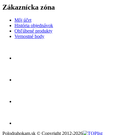
Zákaznícka zóna
Môj účet
História objednávok
Obľúbené produkty
Vernostné body
Polodrahokam.sk © Copyright 2012-2026