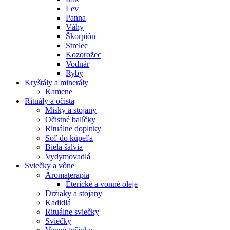
Lev
Panna
Váhy
Škorpión
Strelec
Kozorožec
Vodnár
Ryby
Kryštály a minerály
Kamene
Rituály a očista
Misky a stojany
Očistné balíčky
Rituálne doplnky
Soľ do kúpeľa
Biela šalvia
Vydymovadlá
Sviečky a vône
Aromaterapia
Éterické a vonné oleje
Držiaky a stojany
Kadidlá
Rituálne sviečky
Sviečky