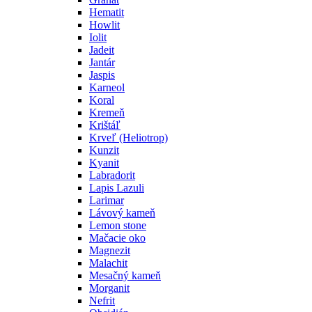
Hematit
Howlit
Iolit
Jadeit
Jantár
Jaspis
Karneol
Koral
Kremeň
Krištáľ
Krveľ (Heliotrop)
Kunzit
Kyanit
Labradorit
Lapis Lazuli
Larimar
Lávový kameň
Lemon stone
Mačacie oko
Magnezit
Malachit
Mesačný kameň
Morganit
Nefrit