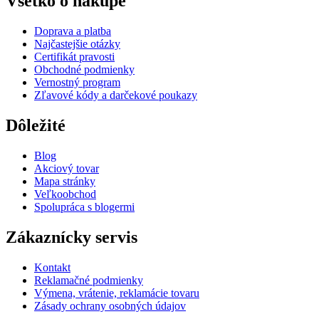
Všetko o nákupe
Doprava a platba
Najčastejšie otázky
Certifikát pravosti
Obchodné podmienky
Vernostný program
Zľavové kódy a darčekové poukazy
Dôležité
Blog
Akciový tovar
Mapa stránky
Veľkoobchod
Spolupráca s blogermi
Zákaznícky servis
Kontakt
Reklamačné podmienky
Výmena, vrátenie, reklamácie tovaru
Zásady ochrany osobných údajov