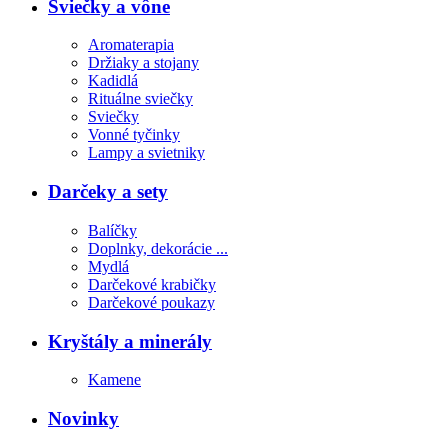
Sviečky a vône
Aromaterapia
Držiaky a stojany
Kadidlá
Rituálne sviečky
Sviečky
Vonné tyčinky
Lampy a svietniky
Darčeky a sety
Balíčky
Doplnky, dekorácie ...
Mydlá
Darčekové krabičky
Darčekové poukazy
Kryštály a minerály
Kamene
Novinky