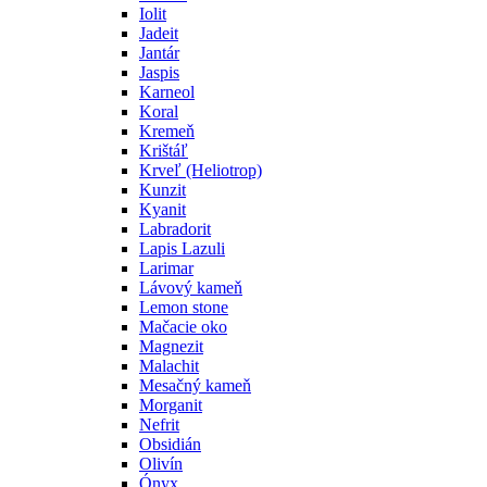
Iolit
Jadeit
Jantár
Jaspis
Karneol
Koral
Kremeň
Krištáľ
Krveľ (Heliotrop)
Kunzit
Kyanit
Labradorit
Lapis Lazuli
Larimar
Lávový kameň
Lemon stone
Mačacie oko
Magnezit
Malachit
Mesačný kameň
Morganit
Nefrit
Obsidián
Olivín
Ónyx