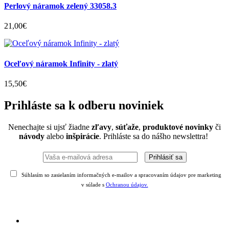
Perlový náramok zelený 33058.3
21
,
00
€
Oceľový náramok Infinity - zlatý
15
,
50
€
Prihláste sa k odberu noviniek
Nenechajte si ujsť žiadne
zľavy
,
súťaže
,
produktové novinky
či
návody
alebo
inšpirácie
. Prihláste sa do nášho newslettra!
Súhlasím so zasielaním informačných e-mailov a spracovaním údajov pre marketing
v súlade s
Ochranou údajov.