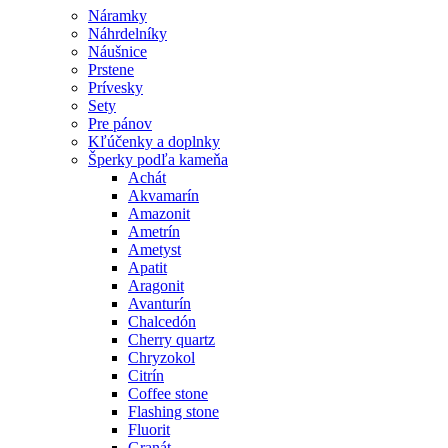
Náramky
Náhrdelníky
Náušnice
Prstene
Prívesky
Sety
Pre pánov
Kľúčenky a doplnky
Šperky podľa kameňa
Achát
Akvamarín
Amazonit
Ametrín
Ametyst
Apatit
Aragonit
Avanturín
Chalcedón
Cherry quartz
Chryzokol
Citrín
Coffee stone
Flashing stone
Fluorit
Granát