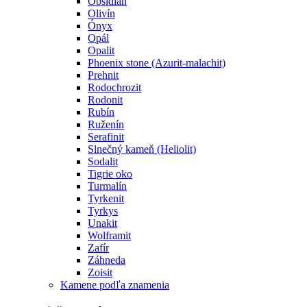
Obsidián
Olivín
Ónyx
Opál
Opalit
Phoenix stone (Azurit-malachit)
Prehnit
Rodochrozit
Rodonit
Rubín
Ruženín
Serafinit
Slnečný kameň (Heliolit)
Sodalit
Tigrie oko
Turmalín
Tyrkenit
Tyrkys
Unakit
Wolframit
Zafír
Záhneda
Zoisit
Kamene podľa znamenia