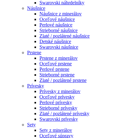
Swarovski náhrdelníky
Náušnice
Náušnice z minerálov
Oceľové náušnice
Perlové náušnice
Strieborné náušnice
Zlaté / pozlátené náušnice
Detské náušnice
Swarovski náušnice
Prstene
Prstene z minerálov
Oceľové prstene
Perlové prstene
Strieborné prstene
Zlaté / pozlátené prstene
Prívesky
Prívesky z minerálov
Oceľové prívesky
Perlové prívesky
Strieborné prívesky
Zlaté / pozlátené prívesky
Swarovski prívesky
Sety
Sety z minerálov
Oceľové súpravy